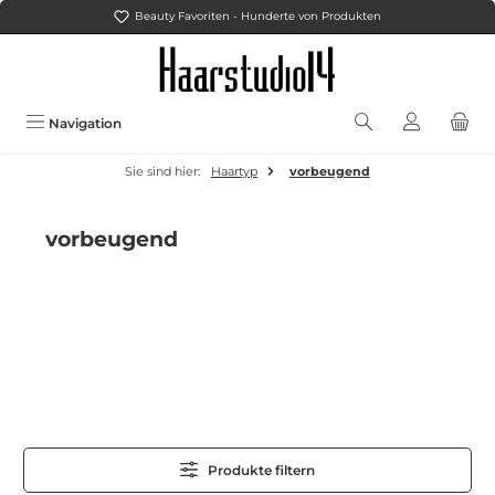
Beauty Favoriten - Hunderte von Produkten
Zum Hauptinhalt springen
Navigation
Sie sind hier:
Haartyp
vorbeugend
vorbeugend
Produkte filtern