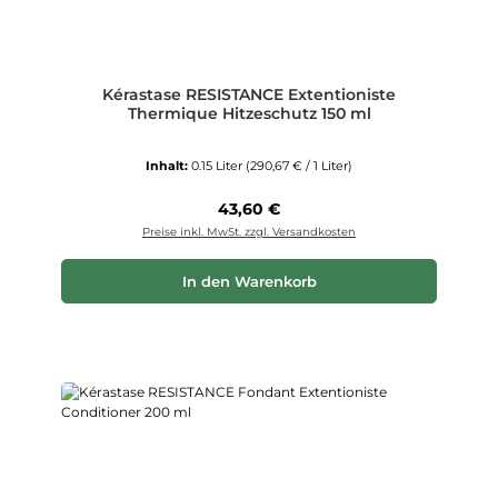
Kérastase RESISTANCE Extentioniste
Thermique Hitzeschutz 150 ml
Inhalt:
0.15 Liter
(290,67 € / 1 Liter)
Regulärer Preis:
43,60 €
Preise inkl. MwSt. zzgl. Versandkosten
In den Warenkorb