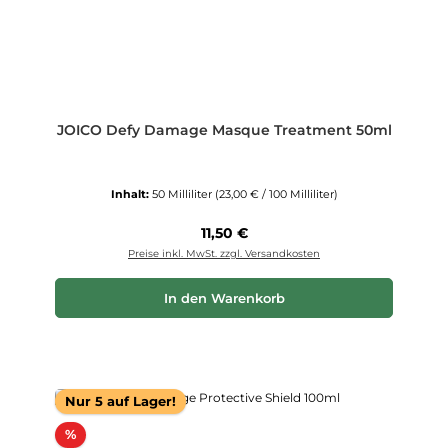
JOICO Defy Damage Masque Treatment 50ml
Inhalt:
50 Milliliter
(23,00 € / 100 Milliliter)
Regulärer Preis:
11,50 €
Preise inkl. MwSt. zzgl. Versandkosten
In den Warenkorb
Nur 5 auf Lager!
Rabatt
%