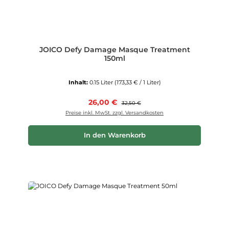
JOICO Defy Damage Masque Treatment
150ml
Inhalt:
0.15 Liter
(173,33 € / 1 Liter)
Verkaufspreis:
26,00 €
Regulärer Preis:
32,50 €
Preise inkl. MwSt. zzgl. Versandkosten
In den Warenkorb