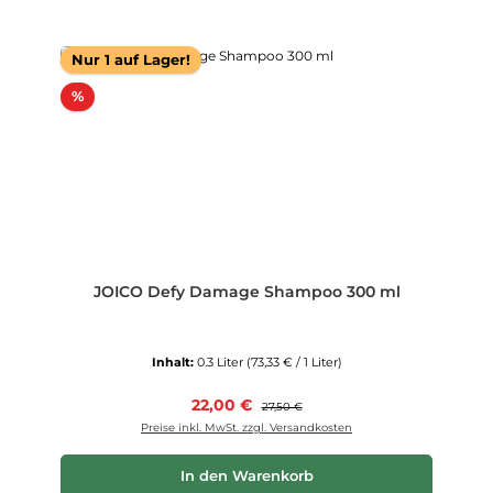
Nur 1 auf Lager!
Rabatt
%
JOICO Defy Damage Shampoo 300 ml
Inhalt:
0.3 Liter
(73,33 € / 1 Liter)
Verkaufspreis:
22,00 €
Regulärer Preis:
27,50 €
Preise inkl. MwSt. zzgl. Versandkosten
In den Warenkorb