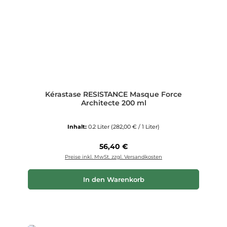
Kérastase RESISTANCE Masque Force
Architecte 200 ml
Inhalt:
0.2 Liter
(282,00 € / 1 Liter)
Regulärer Preis:
56,40 €
Preise inkl. MwSt. zzgl. Versandkosten
In den Warenkorb