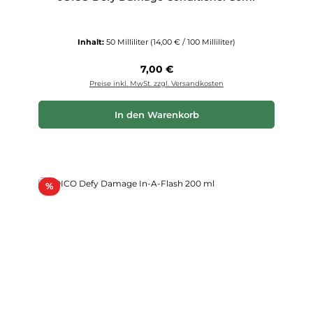
Inhalt:
50 Milliliter
(14,00 € / 100 Milliliter)
Regulärer Preis:
7,00 €
Preise inkl. MwSt. zzgl. Versandkosten
In den Warenkorb
Rabatt
%