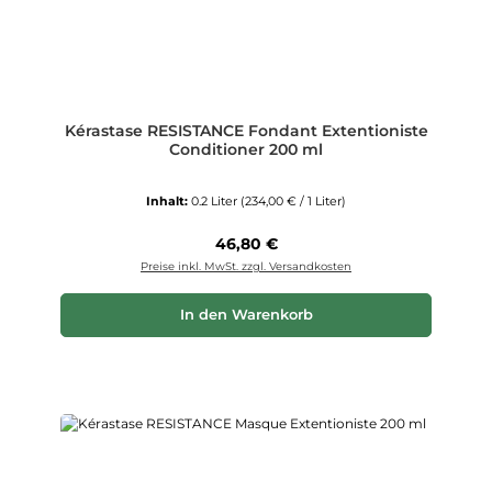
Kérastase RESISTANCE Fondant Extentioniste
Conditioner 200 ml
Inhalt:
0.2 Liter
(234,00 € / 1 Liter)
Regulärer Preis:
46,80 €
Preise inkl. MwSt. zzgl. Versandkosten
In den Warenkorb