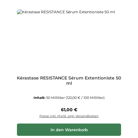
Kérastase RESISTANCE Sérum Extentioniste 50
ml
Inhalt:
50 Milliliter
(122,00 € / 100 Milliliter)
Regulärer Preis:
61,00 €
Preise inkl. MwSt. zzgl. Versandkosten
In den Warenkorb