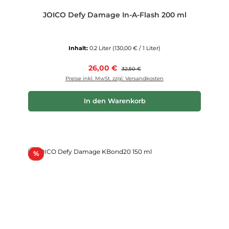
JOICO Defy Damage In-A-Flash 200 ml
Inhalt:
0.2 Liter
(130,00 € / 1 Liter)
Verkaufspreis:
26,00 €
Regulärer Preis:
32,50 €
Preise inkl. MwSt. zzgl. Versandkosten
In den Warenkorb
Rabatt
%