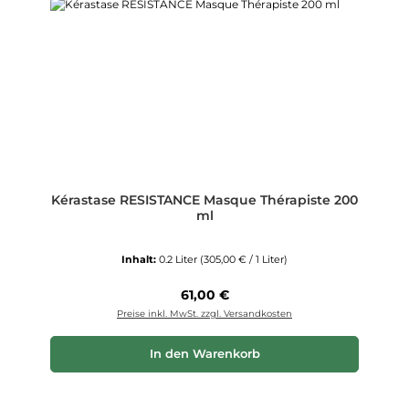
Kérastase RESISTANCE Masque Thérapiste 200
ml
Inhalt:
0.2 Liter
(305,00 € / 1 Liter)
Regulärer Preis:
61,00 €
Preise inkl. MwSt. zzgl. Versandkosten
In den Warenkorb