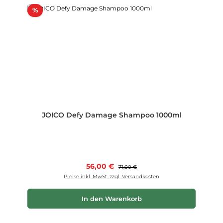
Rabatt
%
JOICO Defy Damage Shampoo 1000ml
Verkaufspreis:
56,00 €
Regulärer Preis:
71,00 €
Preise inkl. MwSt. zzgl. Versandkosten
In den Warenkorb