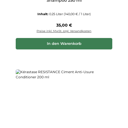
Shampoo 250 ml
Inhalt:
0.25 Liter
(140,00 € / 1 Liter)
Regulärer Preis:
35,00 €
Preise inkl. MwSt. zzgl. Versandkosten
In den Warenkorb