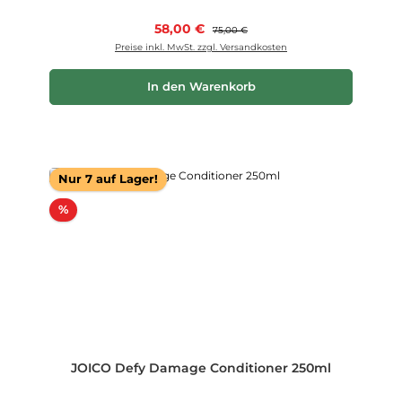
Verkaufspreis:
58,00 €
Regulärer Preis:
75,00 €
Preise inkl. MwSt. zzgl. Versandkosten
In den Warenkorb
Nur 7 auf Lager!
Rabatt
%
JOICO Defy Damage Conditioner 250ml