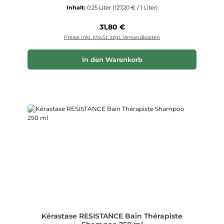
Inhalt:
0.25 Liter
(127,20 € / 1 Liter)
Regulärer Preis:
31,80 €
Preise inkl. MwSt. zzgl. Versandkosten
In den Warenkorb
Kérastase RESISTANCE Bain Thérapiste