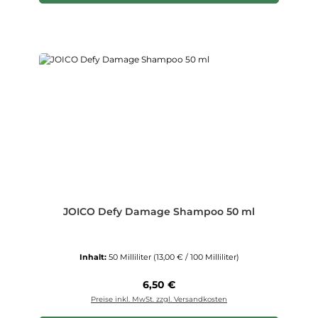
JOICO Defy Damage Shampoo 50 ml
Inhalt:
50 Milliliter
(13,00 € / 100 Milliliter)
Regulärer Preis:
6,50 €
Preise inkl. MwSt. zzgl. Versandkosten