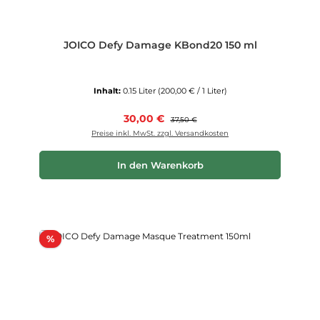
JOICO Defy Damage KBond20 150 ml
Inhalt:
0.15 Liter
(200,00 € / 1 Liter)
Verkaufspreis:
30,00 €
Regulärer Preis:
37,50 €
Preise inkl. MwSt. zzgl. Versandkosten
In den Warenkorb
Rabatt
%