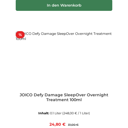
In den Warenkorb
Rabatt
%
JOICO Defy Damage SleepOver Overnight
Treatment 100ml
Inhalt:
0.1 Liter
(248,00 € / 1 Liter)
Verkaufspreis:
24,80 €
Regulärer Preis:
31,00 €