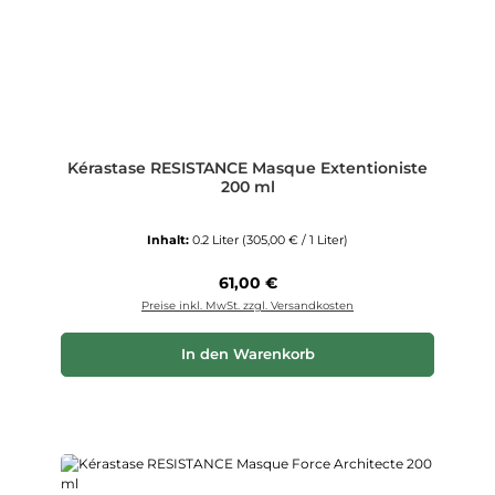
Kérastase RESISTANCE Masque Extentioniste
200 ml
Inhalt:
0.2 Liter
(305,00 € / 1 Liter)
Regulärer Preis:
61,00 €
Preise inkl. MwSt. zzgl. Versandkosten
In den Warenkorb