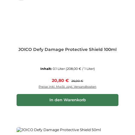
JOICO Defy Damage Protective Shield 100ml
Inhalt:
0.1 Liter
(208,00 € / 1 Liter)
Verkaufspreis:
20,80 €
Regulärer Preis:
26,00 €
Preise inkl. MwSt. zzgl. Versandkosten
In den Warenkorb