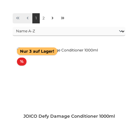
Seite
Seite
1
2
Nur 3 auf Lager!
Rabatt
%
JOICO Defy Damage Conditioner 1000ml