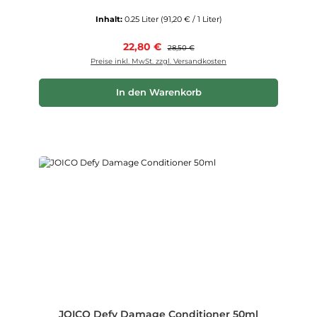
Inhalt:
0.25 Liter
(91,20 € / 1 Liter)
Verkaufspreis:
22,80 €
Regulärer Preis:
28,50 €
Preise inkl. MwSt. zzgl. Versandkosten
In den Warenkorb
JOICO Defy Damage Conditioner 50ml