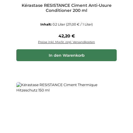
Kérastase RESISTANCE Ciment Anti-Usure
Conditioner 200 ml
Inhalt:
0.2 Liter
(211,00 € / 1 Liter)
Regulärer Preis:
42,20 €
Preise inkl. MwSt. zzgl. Versandkosten
In den Warenkorb