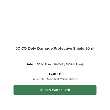
JOICO Defy Damage Protective Shield 50ml
Inhalt:
50 Milliliter
(26,00 € / 100 Milliliter)
Regulärer Preis:
13,00 €
Preise inkl. MwSt. zzgl. Versandkosten
In den Warenkorb