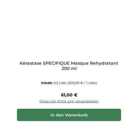
Kérastase SPECIFIQUE Masque Rehydratant
200 ml
Inhalt:
0.2 Liter
(305,00 € / 1 Liter)
Regulärer Preis:
61,00 €
Preise inkl. MwSt. zzgl. Versandkosten
In den Warenkorb