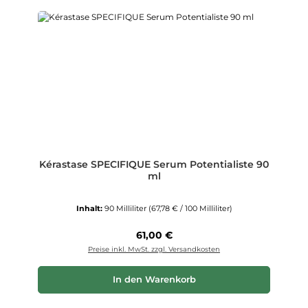
Kérastase SPECIFIQUE Serum Potentialiste 90
ml
Inhalt:
90 Milliliter
(67,78 € / 100 Milliliter)
Regulärer Preis:
61,00 €
Preise inkl. MwSt. zzgl. Versandkosten
In den Warenkorb