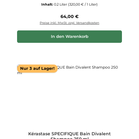
Inhalt:
0.2 Liter
(320,00 € / 1 Liter)
Regulärer Preis:
64,00 €
Preise inkl. MwSt. zzgl. Versandkosten
In den Warenkorb
Nur 3 auf Lager!
Kérastase SPECIFIQUE Bain Divalent
Shampoo 250 ml