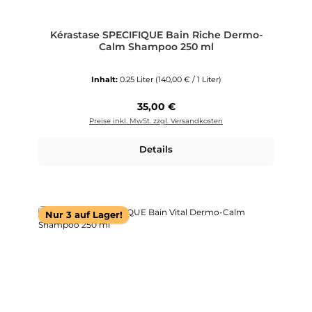
Kérastase SPECIFIQUE Bain Riche Dermo-
Calm Shampoo 250 ml
Inhalt:
0.25 Liter
(140,00 € / 1 Liter)
Regulärer Preis:
35,00 €
Preise inkl. MwSt. zzgl. Versandkosten
Details
Nur 3 auf Lager!