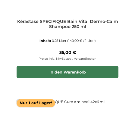
Kérastase SPECIFIQUE Bain Vital Dermo-Calm
Shampoo 250 ml
Inhalt:
0.25 Liter
(140,00 € / 1 Liter)
Regulärer Preis:
35,00 €
Preise inkl. MwSt. zzgl. Versandkosten
In den Warenkorb
Nur 1 auf Lager!