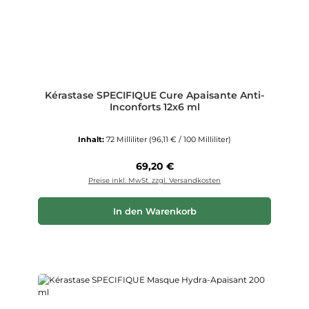
Kérastase SPECIFIQUE Cure Apaisante Anti-
Inconforts 12x6 ml
Inhalt:
72 Milliliter
(96,11 € / 100 Milliliter)
Regulärer Preis:
69,20 €
Preise inkl. MwSt. zzgl. Versandkosten
In den Warenkorb