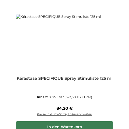
Kérastase SPECIFIQUE Spray Stimuliste 125 ml
Inhalt:
0.125 Liter
(673,60 € / 1 Liter)
Regulärer Preis:
84,20 €
Preise inkl. MwSt. zzgl. Versandkosten
In den Warenkorb