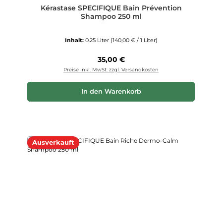
Kérastase SPECIFIQUE Bain Prévention
Shampoo 250 ml
Inhalt:
0.25 Liter
(140,00 € / 1 Liter)
Regulärer Preis:
35,00 €
Preise inkl. MwSt. zzgl. Versandkosten
In den Warenkorb
Ausverkauft