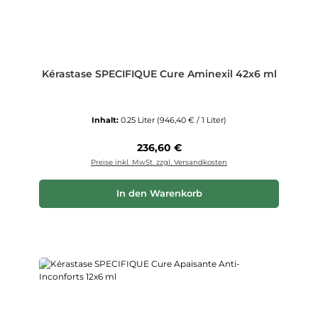
Kérastase SPECIFIQUE Cure Aminexil 42x6 ml
Inhalt:
0.25 Liter
(946,40 € / 1 Liter)
Regulärer Preis:
236,60 €
Preise inkl. MwSt. zzgl. Versandkosten
In den Warenkorb