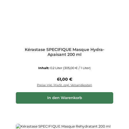
Kérastase SPECIFIQUE Masque Hydra-
Apaisant 200 ml
Inhalt:
0.2 Liter
(305,00 € / 1 Liter)
Regulärer Preis:
61,00 €
Preise inkl. MwSt. zzgl. Versandkosten
In den Warenkorb